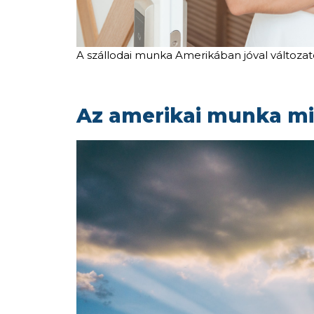
A szállodai munka Amerikában jóval változa
Az amerikai munka m