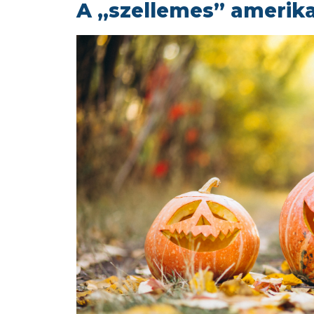
A „szellemes” amerik