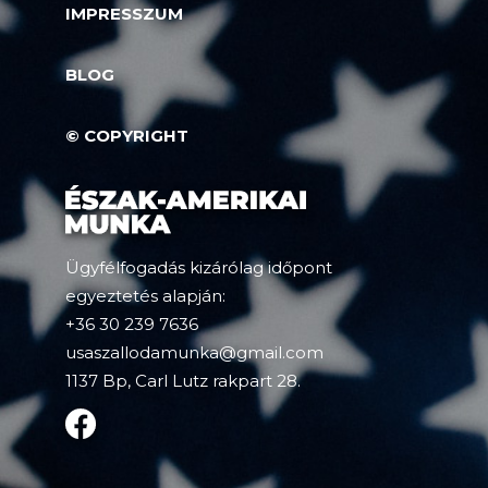
IMPRESSZUM
BLOG
© COPYRIGHT
Ügyfélfogadás kizárólag időpont
egyeztetés alapján:
+36 30 239 7636
usaszallodamunka@gmail.com
1137 Bp, Carl Lutz rakpart 28.