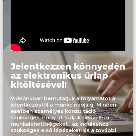
Jelentkezzen könnyedén
az elektronikus űrlap
kitöltésével!
Videónkban bemutatjuk a folyamatot a
jelentkezéstől a munka napjáig. Minden
esetben személyes konzultáció
szükséges, hogy át tudjuk beszélni a
munkalehetőségeket , az induláshoz
szükséges első lépéseket, és a további